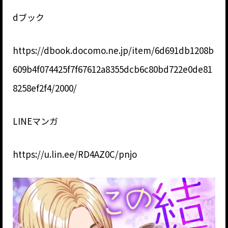
dブック
https://dbook.docomo.ne.jp/item/6d691db1208b
609b4f074425f7f67612a8355dcb6c80bd722e0de81
8258ef2f4/2000/
LINEマンガ
https://u.lin.ee/RD4AZ0C/pnjo