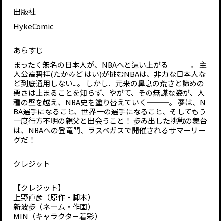
出版社
HykeComic
あらすじ
まったく無名の日本人が、NBAへと這い上がる───。 主
人公高碧拝(たかみど はい)が挑むNBAは、非力な日本人な
ど到底通用しない...。 しかし、元来の鼻息の荒さと諦めの
悪さは止まることを知らず、やがて、その無謀な姿が、人
種の壁を越え、NBA史を塗り替えていく───。 夢は、N
BA選手になること、世界一の選手になること、そしてもう
一度行方不明の親父と出会うこと！ 歩み出した挑戦の舞台
は、NBAへの登竜門、ラスベガスで開催されるサマーリー
グだ！
クレジット
【クレジット】
上野直彦（原作・脚本）
新波歩（ネーム・作画）
MIN（キャラクター着彩）