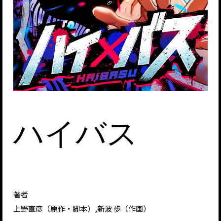
ハイバス
著者
上野直彦（原作・脚本）,新波 歩（作画）