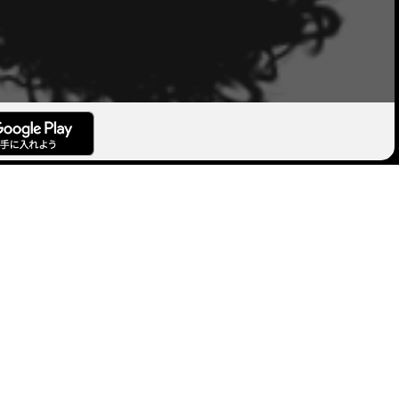
トゥーン特化の
リ。