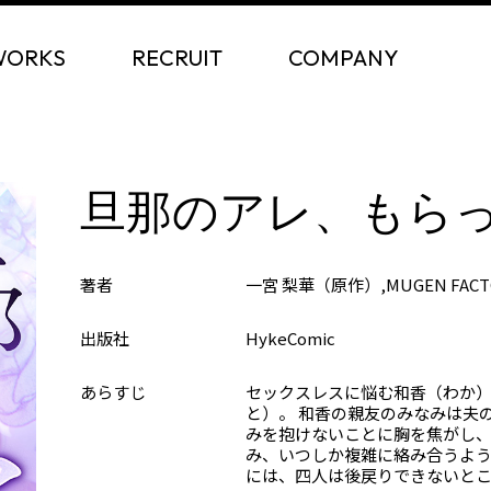
WORKS
RECRUIT
COMPANY
旦那のアレ、もら
著者
一宮 梨華（原作）,MUGEN FAC
出版社
HykeComic
あらすじ
セックスレスに悩む和香（わか）
と）。 和香の親友のみなみは夫
みを抱けないことに胸を焦がし、
み、いつしか複雑に絡み合うよう
には、四人は後戻りできないと